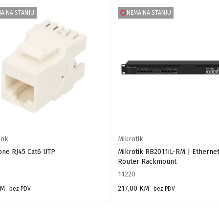
A NA STANJU
NEMA NA STANJU
ink
Mikrotik
one RJ45 Cat6 UTP
Mikrotik RB2011iL-RM | Etherne
Router Rackmount
11220
KM
217,00
KM
bez PDV
bez PDV
AJ VIŠE
PROČITAJ VIŠE