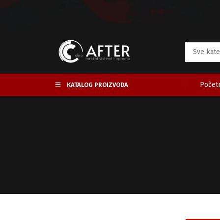
Početn
KATALOG PROIZVODA