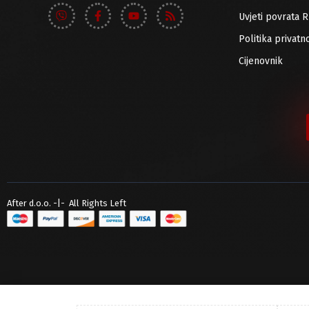
Uvjeti povrata 
Politika privatno
Cijenovnik
After d.o.o. -|- All Rights Left