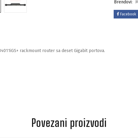
Brendovi:
M
Facebook
B4011iGS+ rackmount router sa deset Gigabit portova.
Povezani proizvodi