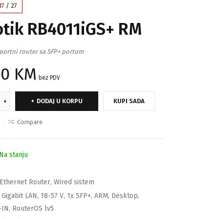
17
/
27
otik RB4011iGS+ RM
portni router sa SFP+ portom
80
KM
bez PDV
DODAJ U KORPU
KUPI SADA
Compare
Na stanju
Ethernet Router
,
Wired sistem
 Gigabit LAN
,
18-57 V
,
1x SFP+
,
ARM
,
Desktop
,
-IN
,
RouterOS lv5