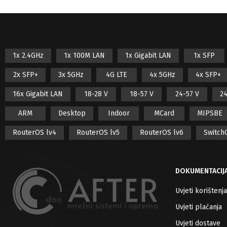
1x 2.4GHz
1x 100M LAN
1x Gigabit LAN
1x SFP
2x SFP+
3x 5GHz
4G LTE
4x 5GHz
4x SFP+
16x Gigabit LAN
18-28 V
18-57 V
24-57 V
24
ARM
Desktop
Indoor
MCard
MIPSBE
RouterOS lv4
RouterOS lv5
RouterOS lv6
Switch
DOKUMENTACIJ
Uvjeti korištenja
Uvjeti plaćanja
Uvjeti dostave