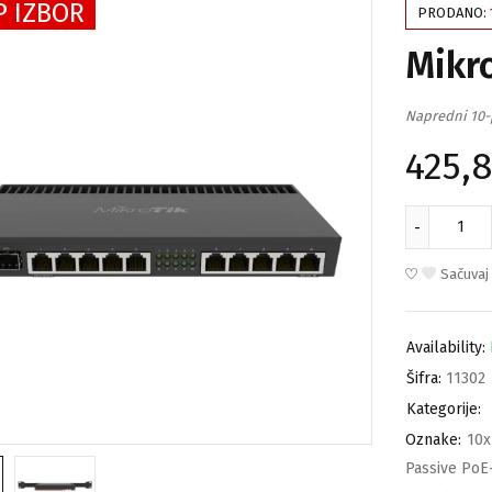
P IZBOR
PRODANO:
Mikr
Napredni 10-
425,
Sačuvaj
Availability:
Šifra:
11302
Kategorije:
Oznake:
10x
Passive PoE