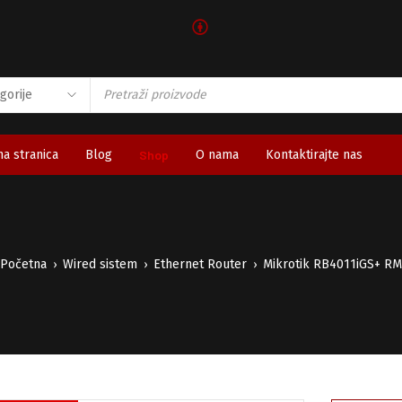
🅯
a stranica
Blog
Shop
O nama
Kontaktirajte nas
Početna
Wired sistem
Ethernet Router
Mikrotik RB4011iGS+ RM
›
›
›