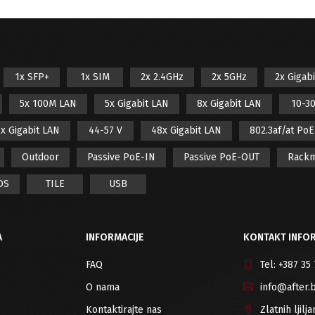
1x SFP+
1x SIM
2x 2.4GHz
2x 5GHz
2x Gigab
5x 100M LAN
5x Gigabit LAN
8x Gigabit LAN
10-30
x Gigabit LAN
44-57 V
48x Gigabit LAN
802.3af/at Po
Outdoor
Passive PoE-IN
Passive PoE-OUT
Rack
OS
TILE
USB
A
INFORMACIJE
KONTAKT INFOR
FAQ
Tel:
+387 35
O nama
info@after.
Kontaktirajte nas
Zlatnih ljil