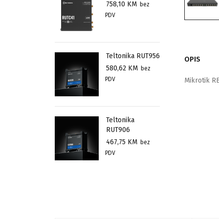
758,10
KM
bez
PDV
Teltonika RUT956
OPIS
580,62
KM
bez
PDV
Mikrotik R
Teltonika
RUT906
467,75
KM
bez
PDV