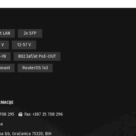
it LAN
2x SFP
 V
12-57 V
E-IN
802.3af/at PoE-OUT
mount
RouterOS lv3
MACIJE
 708 295
Fax:
+387 35 708 296
ba
jana bb, Gračanica 75320, BiH