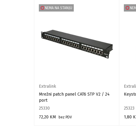
NEMA NA STANJU
NEM
Extralink
Extral
Ethernet
Mrežni patch panel CAT6 STP V2 / 24
Keyst
port
25330
25323
72,20
KM
1,80
bez PDV
PROČITAJ VIŠE
PROČIT