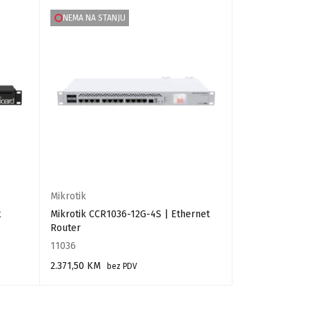
NEMA NA STANJU
NEMA NA STA
Mikrotik
Extralink
t
Mikrotik CCR1036-12G-4S | Ethernet
EL 24 port Cat
Router
11036
25328
2.371,50
KM
30,02
KM
bez PDV
bez 
PROČITAJ VIŠE
PROČITAJ VIŠE