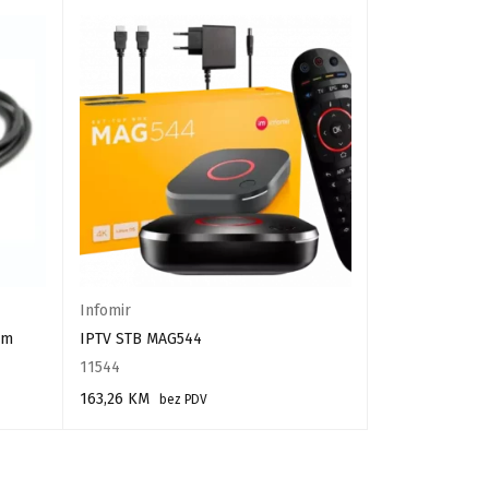
NEMA NA STA
Infomir
Denys H.265 I
2m
IPTV STB MAG544
12031
11544
125,00
KM
bez
163,26
KM
bez PDV
PROČITAJ VIŠE
DODAJ U KORPU