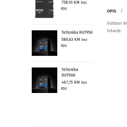
758,10
KM
bez
PDV
OPIS
Outdoor Wi
lokacije.
Teltonika RUT956
580,62
KM
bez
PDV
Teltonika
RUT906
467,75
KM
bez
PDV