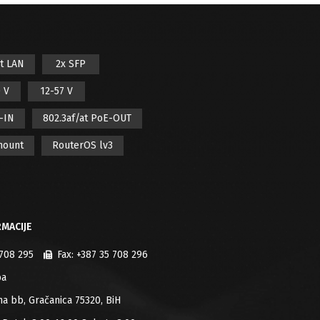
it LAN
2x SFP
 V
12-57 V
E-IN
802.3af/at PoE-OUT
mount
RouterOS lv3
MACIJE
 708 295
Fax:
+387 35 708 296
ba
jana bb, Gračanica 75320, BiH