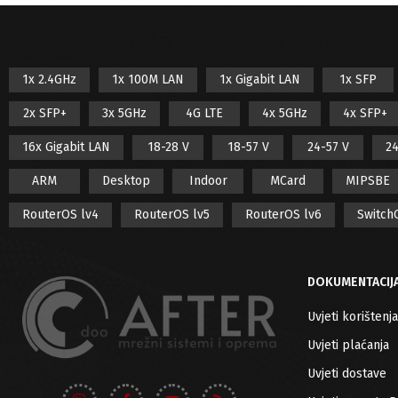
1x 2.4GHz
1x 100M LAN
1x Gigabit LAN
1x SFP
2x SFP+
3x 5GHz
4G LTE
4x 5GHz
4x SFP+
16x Gigabit LAN
18-28 V
18-57 V
24-57 V
24
ARM
Desktop
Indoor
MCard
MIPSBE
RouterOS lv4
RouterOS lv5
RouterOS lv6
Switch
DOKUMENTACIJ
Uvjeti korištenja
Uvjeti plaćanja
Uvjeti dostave