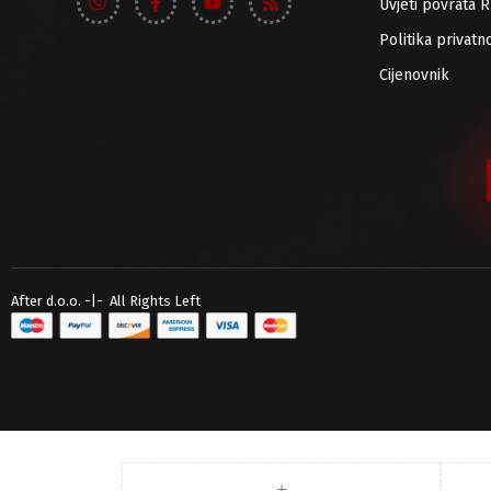
Uvjeti povrata 
Politika privatno
Cijenovnik
After d.o.o. -|- All Rights Left