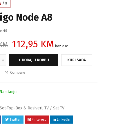
3
/
9
tigo Node A8
e A8
112,95
KM
KM
bez PDV
DODAJ U KORPU
KUPI SADA
Compare
Na stanju
Set-Top-Box & Resiveri
,
TV / Sat TV
Twitter
Pinterest
LinkedIn