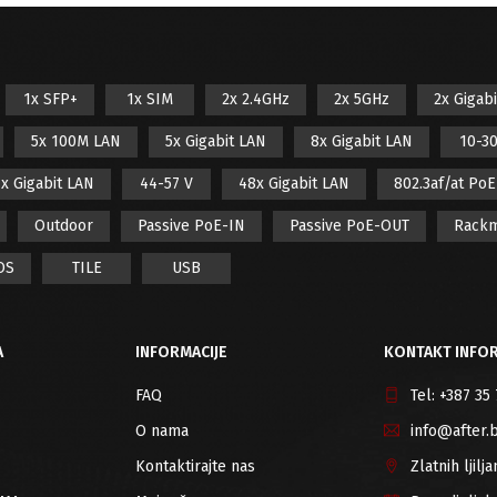
1x SFP+
1x SIM
2x 2.4GHz
2x 5GHz
2x Gigab
5x 100M LAN
5x Gigabit LAN
8x Gigabit LAN
10-30
x Gigabit LAN
44-57 V
48x Gigabit LAN
802.3af/at Po
Outdoor
Passive PoE-IN
Passive PoE-OUT
Rack
OS
TILE
USB
A
INFORMACIJE
KONTAKT INFOR
FAQ
Tel:
+387 35
O nama
info@after.
Kontaktirajte nas
Zlatnih ljil