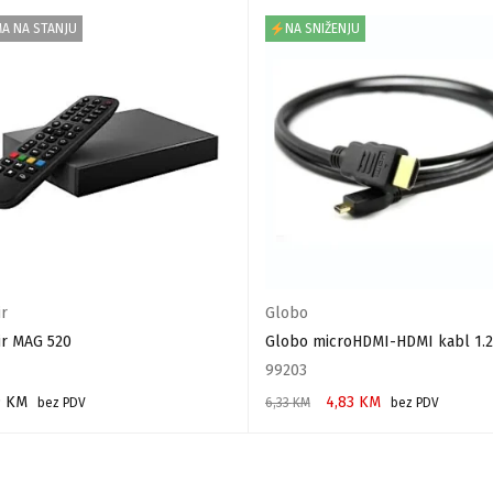
A NA STANJU
NA SNIŽENJU
ir
Globo
ir MAG 520
Globo microHDMI-HDMI kabl 1.
99203
9
KM
4,83
KM
bez PDV
6,33
KM
bez PDV
AJ VIŠE
DODAJ U KORPU