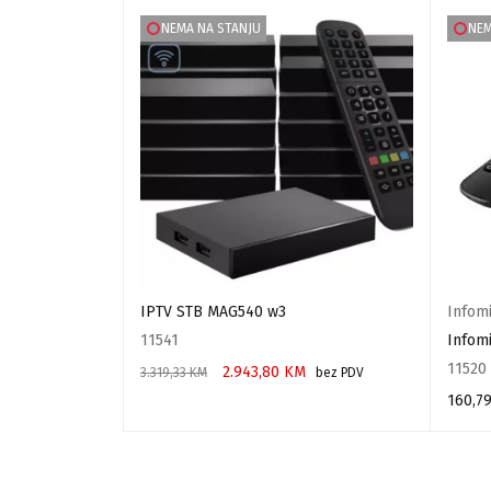
NEMA NA STANJU
NEM
IPTV STB MAG540 w3
Infom
11541
Infom
11520
2.943,80
KM
3.319,33
KM
bez PDV
160,7
PROČITAJ VIŠE
PROČIT