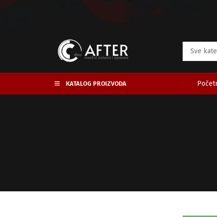
Početn
KATALOG PROIZVODA