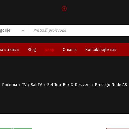
🅯
a stranica
Blog
Shop
O nama
Kontaktirajte nas
Početna
TV / Sat TV
Set-Top-Box & Resiveri
Prestigo Node A8
›
›
›