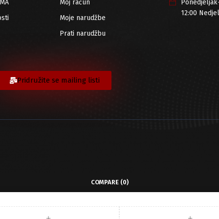
RMA
Moj račun
Ponedjeljak
12:00 Nedje
sti
Moje narudžbe
Prati narudžbu
Pridružite se mailing listi
COMPARE
(0)