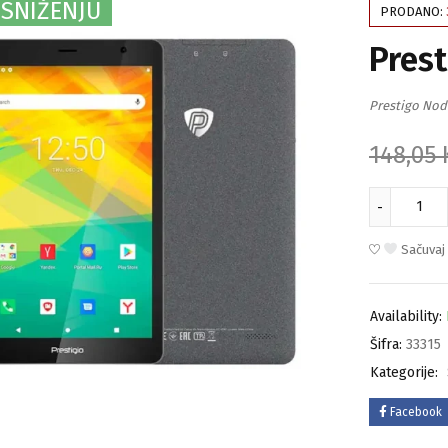
 SNIŽENJU
PRODANO:
Pres
Prestigo Nod
148,05
Sačuvaj
Availability:
Šifra:
33315
Kategorije:
Facebook