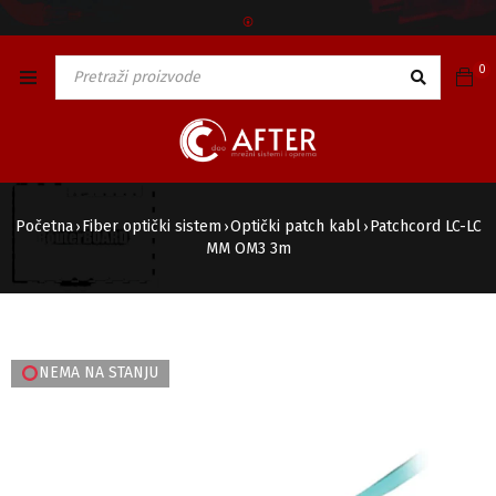
🅯
0
Početna
Fiber optički sistem
Optički patch kabl
Patchcord LC-LC
›
›
›
MM OM3 3m
NEMA NA STANJU