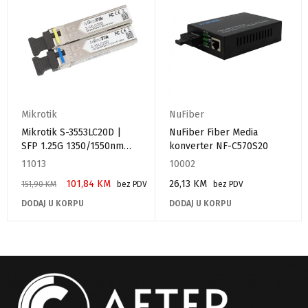
Mikrotik
NuFiber
Mikrotik S-3553LC20D |
NuFiber Fiber Media
SFP 1.25G 1350/1550nm
konverter NF-C570S20
[par]
11013
10002
101,84
KM
26,13
KM
151,90
KM
bez PDV
bez PDV
DODAJ U KORPU
DODAJ U KORPU