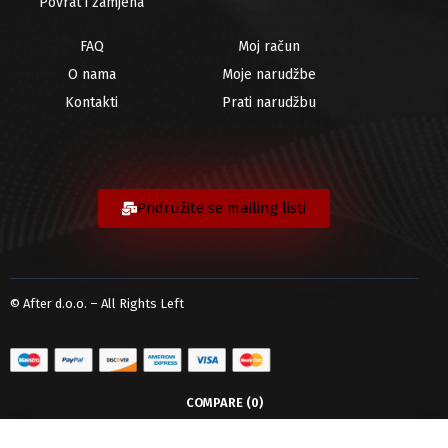
Povrat i zamjena
FAQ
Moj račun
O nama
Moje narudžbe
Kontakti
Prati narudžbu
Pridružite se mailing listi
© After d.o.o. – All Rights Left
COMPARE
(0)