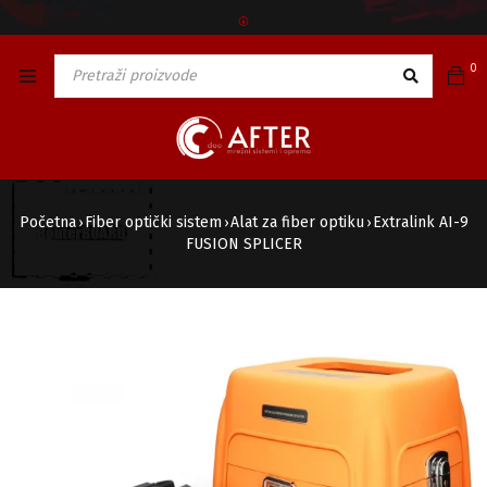
🅯
0
Početna
Fiber optički sistem
Alat za fiber optiku
Extralink AI-9
›
›
›
FUSION SPLICER