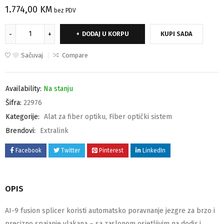
1.774,00
KM
bez PDV
DODAJ U KORPU
KUPI SADA
Sačuvaj
Compare
Availability:
Na stanju
Šifra:
22976
Kategorije:
Alat za fiber optiku
,
Fiber optički sistem
Brendovi:
Extralink
Facebook
Twitter
Pinterest
LinkedIn
OPIS
AI-9 fusion splicer koristi automatsko poravnanje jezgre za brzo i
precizno spajanje vlakana – sa zaslonom osjetljivim na dodir i