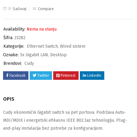
Sačuvaj
Compare
Availability:
Nema na stanju
Šifra:
23282
Kategorije:
Ethernet Switch
,
Wired sistem
Oznake:
5x Gigabit LAN
,
Desktop
Brendovi:
Cudy
Facebook
Twitter
Pinterest
LinkedIn
OPIS
Cudy ekonomični Gigabit switch sa pet portova. Podržava Auto-
MDI/MDIX i energetski efikasnu IEEE 802.3az tehnologiju. Plug-
and-play instalacija bez potrebe za konfiguracijom.