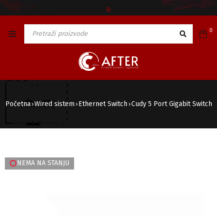
🅯
0
Početna
Wired sistem
Ethernet Switch
Cudy 5 Port Gigabit Switch
›
›
›
NEMA NA STANJU