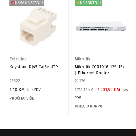
NEMA NA STANJU
NA SNIŽENJU
Extralink
Mikrotik
Keystone RJ45 Cat5e UTP
Mikrotik CCR1016-12S-1S+
| Ethernet Router
25322
21126
1,40
KM
1.201,92
KM
bez PDV
1.782,50
KM
bez
PDV
PROČITAJ VIŠE
DODAJ U KORPU