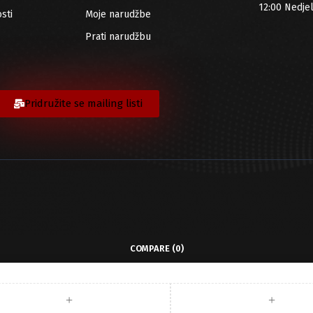
12:00 Nedje
sti
Moje narudžbe
Prati narudžbu
Pridružite se mailing listi
COMPARE
(0)