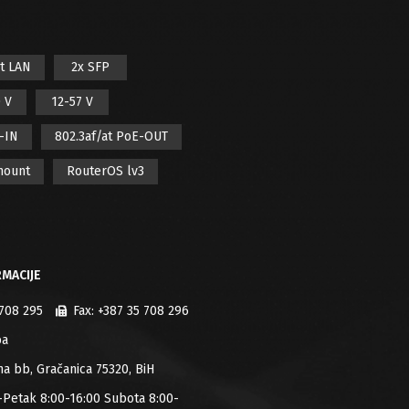
it LAN
2x SFP
 V
12-57 V
E-IN
802.3af/at PoE-OUT
mount
RouterOS lv3
MACIJE
 708 295
Fax:
+387 35 708 296
ba
jana bb, Gračanica 75320, BiH
-Petak 8:00-16:00 Subota 8:00-