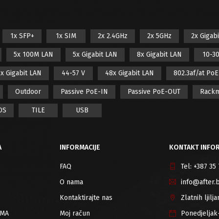
1x SFP+
1x SIM
2x 2.4GHz
2x 5GHz
2x Gigab
5x 100M LAN
5x Gigabit LAN
8x Gigabit LAN
10-30
x Gigabit LAN
44-57 V
48x Gigabit LAN
802.3af/at Po
Outdoor
Passive PoE-IN
Passive PoE-OUT
Rack
OS
TILE
USB
A
INFORMACIJE
KONTAKT INFOR
FAQ
Tel:
+387 35
O nama
info@after.
Kontaktirajte nas
Zlatnih ljil
RMA
Moj račun
Ponedjeljak