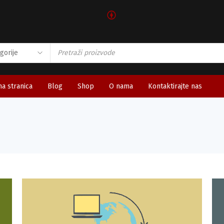
🅯
a stranica
Blog
Shop
O nama
Kontaktirajte nas