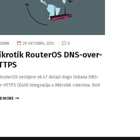
ADMIN
29 OKTOBRA, 2023
0
ikrotik RouterOS DNS-over-
TTPS
RouterOS verzijom v6.47 dolazi dugo čekana DNS-
r-HTTPS (DoH) integracija u Mikrotik ruterima. DoH
D MORE