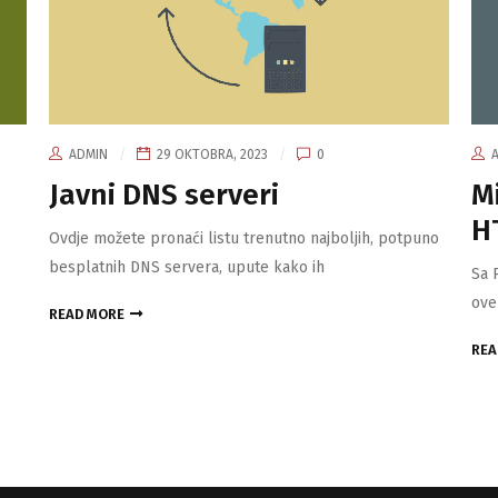
ADMIN
29 OKTOBRA, 2023
0
Javni DNS serveri
M
H
Ovdje možete pronaći listu trenutno najboljih, potpuno
besplatnih DNS servera, upute kako ih
Sa 
ove
READ MORE
REA