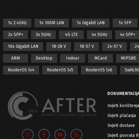
1x 2.4GHz
1x 100M LAN
1x Gigabit LAN
1x SFP
2x SFP+
3x 5GHz
4G LTE
4x 5GHz
4x SFP+
16x Gigabit LAN
18-28 V
18-57 V
24-57 V
24
ARM
Desktop
Indoor
MCard
MIPSBE
RouterOS lv4
RouterOS lv5
RouterOS lv6
Switch
DOKUMENTACIJ
Uvjeti korištenja
Uvjeti plaćanja
Uvjeti dostave
Uvjeti povrata 