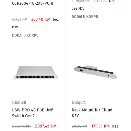
1.721,52
KM
2.170,60
KM
CCR2004-1G-2XS-PCIe
bez PDV
DODAJ U KORPU
303,40
KM
427,20
KM
bez
PDV
DODAJ U KORPU
Ubiquiti
Ubiquiti
USW PRO 48 PoE Unifi
Rack Mount for Cloud
Switch Gen2
KEY
2.387,45
KM
179,31
KM
2.906,45
KM
235,02
KM
bez