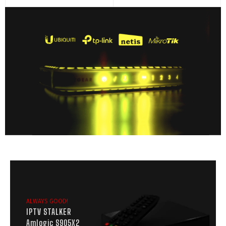
ALWAYS GOOD!
IPTV STALKER
Amlogic S905X2