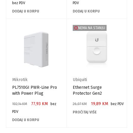
bez PDV
PDV
DODAJ U KORPU
DODAJ U KORPU
NEMA NA STANJU
Mikrotik
Ubiquiti
PL7510GI PWR-Line Pro
Ethernet Surge
with Power Plug
Protector Gen2
77,93
KM
19,89
KM
102,14
KM
bez
26,07
KM
bez PDV
PDV
PROČITAJ VIŠE
DODAJ U KORPU