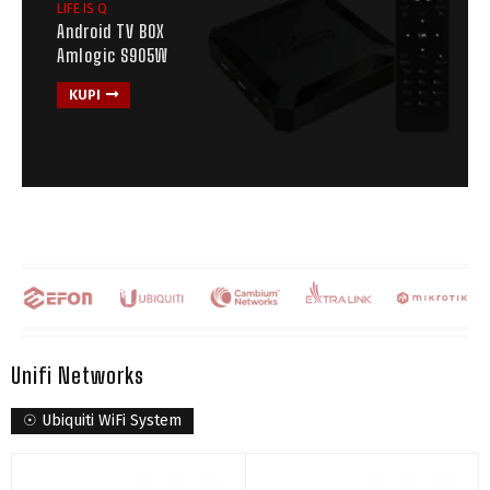
LIFE IS Q
Android TV BOX
Amlogic S905W
KUPI
Unifi Networks
☉ Ubiquiti WiFi System