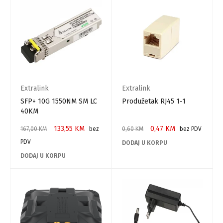
Extralink
Extralink
SFP+ 10G 1550NM SM LC
Produžetak RJ45 1-1
40KM
133,55
KM
0,47
KM
167,00
KM
bez
0,60
KM
bez PDV
PDV
DODAJ U KORPU
DODAJ U KORPU