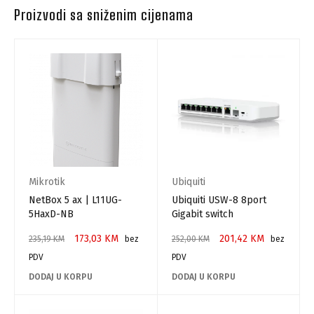
Proizvodi sa sniženim cijenama
Mikrotik
Ubiquiti
NetBox 5 ax | L11UG-
Ubiquiti USW-8 8port
5HaxD-NB
Gigabit switch
173,03
KM
201,42
KM
235,19
KM
bez
252,00
KM
bez
PDV
PDV
DODAJ U KORPU
DODAJ U KORPU