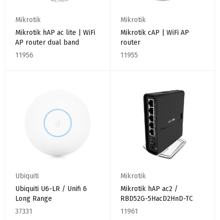
Mikrotik
Mikrotik
Mikrotik hAP ac lite | WiFi
Mikrotik cAP | WiFi AP
AP router dual band
router
11956
11955
Ubiquiti
Mikrotik
Ubiquiti U6-LR / Unifi 6
Mikrotik hAP ac2 /
Long Range
RBD52G-5HacD2HnD-TC
37331
11961