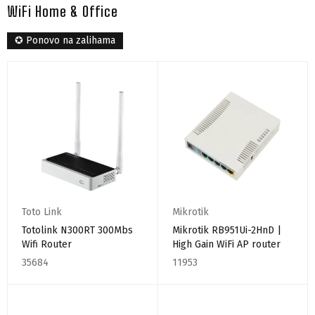
WiFi Home & Office
✪ Ponovo na zalihama
Toto Link
Mikrotik
Totolink N300RT 300Mbs
Mikrotik RB951Ui-2HnD |
Wifi Router
High Gain WiFi AP router
35684
11953