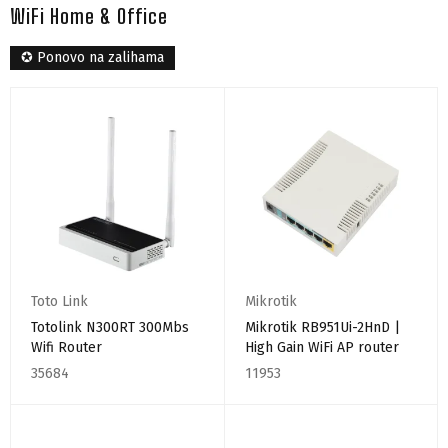
WiFi Home & Office
✪ Ponovo na zalihama
Toto Link
Mikrotik
Totolink N300RT 300Mbs
Mikrotik RB951Ui-2HnD |
Wifi Router
High Gain WiFi AP router
35684
11953