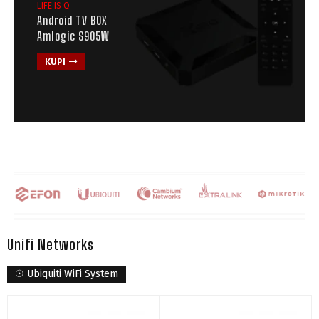
LIFE IS Q
Android TV BOX
Amlogic S905W
KUPI
Unifi Networks
☉ Ubiquiti WiFi System