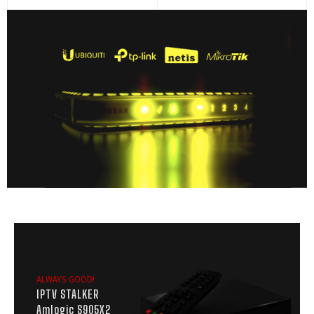
ALWAYS GOOD!
IPTV STALKER
Amlogic S905X2