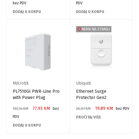
bez PDV
PDV
DODAJ U KORPU
DODAJ U KORPU
NEMA NA STANJU
Mikrotik
Ubiquiti
PL7510GI PWR-Line Pro
Ethernet Surge
with Power Plug
Protector Gen2
77,93
KM
19,89
KM
102,14
KM
bez
26,07
KM
bez PDV
PDV
PROČITAJ VIŠE
DODAJ U KORPU