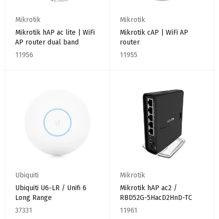
Mikrotik
Mikrotik
Mikrotik hAP ac lite | WiFi
Mikrotik cAP | WiFi AP
AP router dual band
router
11956
11955
Ubiquiti
Mikrotik
Ubiquiti U6-LR / Unifi 6
Mikrotik hAP ac2 /
Long Range
RBD52G-5HacD2HnD-TC
37331
11961