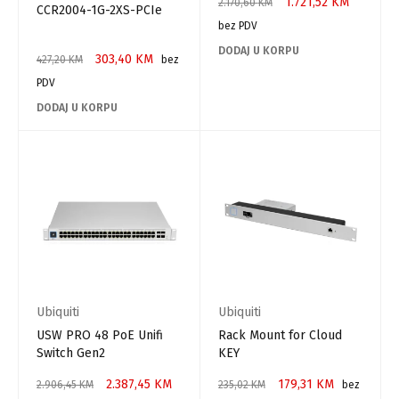
1.721,52
KM
2.170,60
KM
CCR2004-1G-2XS-PCIe
bez PDV
DODAJ U KORPU
303,40
KM
427,20
KM
bez
PDV
DODAJ U KORPU
Ubiquiti
Ubiquiti
USW PRO 48 PoE Unifi
Rack Mount for Cloud
Switch Gen2
KEY
2.387,45
KM
179,31
KM
2.906,45
KM
235,02
KM
bez