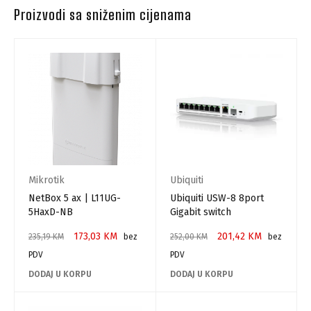
Proizvodi sa sniženim cijenama
Mikrotik
Ubiquiti
NetBox 5 ax | L11UG-
Ubiquiti USW-8 8port
5HaxD-NB
Gigabit switch
173,03
KM
201,42
KM
235,19
KM
bez
252,00
KM
bez
PDV
PDV
DODAJ U KORPU
DODAJ U KORPU