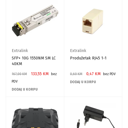
Extralink
Extralink
SFP+ 10G 1550NM SM LC
Produžetak RJ45 1-1
40KM
133,55
KM
0,47
KM
167,00
KM
bez
0,60
KM
bez PDV
PDV
DODAJ U KORPU
DODAJ U KORPU