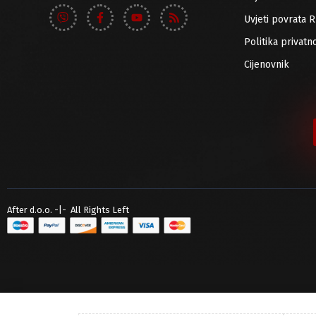
Infomir
Out of stock
Uvjeti povrata 
ITElite
Politika privatno
Jirous
Cijenovnik
Mikrotik
Netis
NuFiber
Teltonika
Tenda
Toto Link
TP-Link
After d.o.o. -|- All Rights Left
Ubiquiti
Xiaomi
ZED Electronics