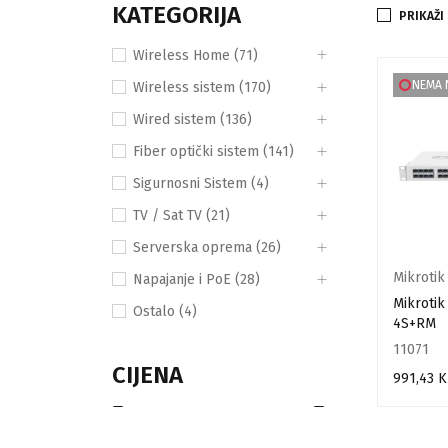
KATEGORIJA
PRIKAŽI
Wireless Home (71)
NEMA 
Wireless sistem (170)
Wired sistem (136)
Fiber optički sistem (141)
Sigurnosni Sistem (4)
TV / Sat TV (21)
Serverska oprema (26)
Mikrotik
Napajanje i PoE (28)
Mikroti
Ostalo (4)
4S+RM
11071
CIJENA
991,43
K
PROČITAJ