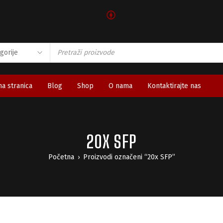
🅯
a stranica
Blog
Shop
O nama
Kontaktirajte nas
20X SFP
Početna
Proizvodi označeni “20x SFP”
›