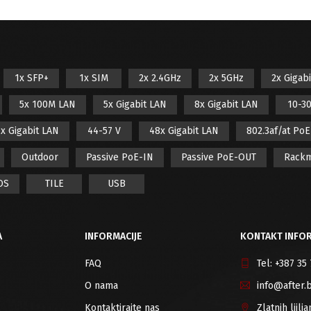
1x SFP+
1x SIM
2x 2.4GHz
2x 5GHz
2x Gigab
5x 100M LAN
5x Gigabit LAN
8x Gigabit LAN
10-30
x Gigabit LAN
44-57 V
48x Gigabit LAN
802.3af/at Po
Outdoor
Passive PoE-IN
Passive PoE-OUT
Rack
OS
TILE
USB
A
INFORMACIJE
KONTAKT INFOR
FAQ
Tel:
+387 35
O nama
info@after.
Kontaktirajte nas
Zlatnih ljil