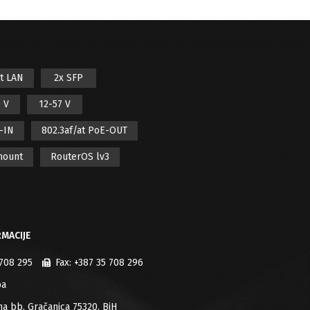
it LAN
2x SFP
 V
12-57 V
E-IN
802.3af/at PoE-OUT
mount
RouterOS lv3
MACIJE
 708 295
Fax:
+387 35 708 296
ba
jana bb, Gračanica 75320, BiH