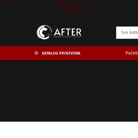
Početn
KATALOG PROIZVODA