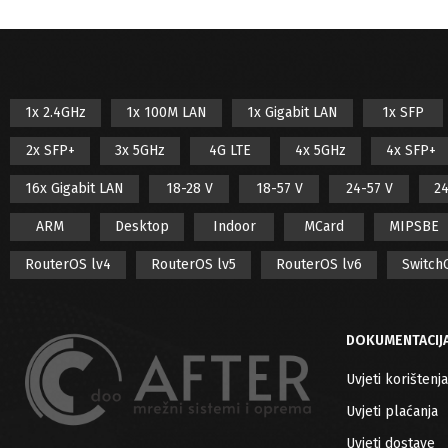
Cijena:
990 KM
—
1.000 KM
FILTER
PROIZVOĐAČ
Aruba
1x 2.4GHz
1x 100M LAN
1x Gigabit LAN
1x SFP
Cambium Networks
2x SFP+
3x 5GHz
4G LTE
4x 5GHz
4x SFP+
Cudy
16x Gigabit LAN
18-28 V
18-57 V
24-57 V
24
Cyberbajt
ARM
Desktop
Indoor
MCard
MIPSBE
dBii
Denys
RouterOS lv4
RouterOS lv5
RouterOS lv6
Switch
Digitus
Efon
DOKUMENTACIJ
Extralink
Uvjeti korištenja
DOSTUPNOST
Globo
Uvjeti plaćanja
Huawei
In stock
Uvjeti dostave