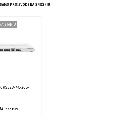
 SAMO PROIZVODE NA SNIŽENJU
NA STANJU
k CRS328-4C-20S-
M
bez PDV
 VIŠE