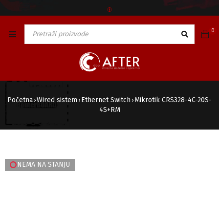
🅯
0
Početna
Wired sistem
Ethernet Switch
Mikrotik CRS328-4C-20S-
›
›
›
4S+RM
NEMA NA STANJU