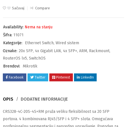
Sačuvaj
Compare
Availability:
Nema na stanju
Šifra:
11071
Kategorije:
Ethernet Switch
,
Wired sistem
Oznake:
20x SFP
,
4x Gigabit LAN
,
4x SFP+
,
ARM
,
Rackmount
,
RouterOS lv5
,
SwitchOS
Brendovi:
Mikrotik
Facebook
Twitter
Pinterest
LinkedIn
OPIS
DODATNE INFORMACIJE
CRS328-4C-20S-4S+RM pruža veliku fleksibilnost sa 20 SFP
portova. 4 kombinovana RJ45/SFP i 4 SFP+ slota. Omogućava
profesionalnu segmentaciju i napredno upravljanje. Pogodan za