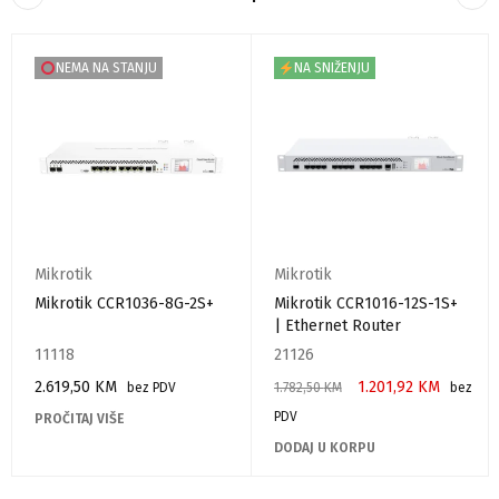
NEMA NA STANJU
NA SNIŽENJU
Mikrotik
Mikrotik
Mikrotik CCR1036-8G-2S+
Mikrotik CCR1016-12S-1S+
| Ethernet Router
11118
21126
2.619,50
KM
1.201,92
KM
bez PDV
1.782,50
KM
bez
PDV
PROČITAJ VIŠE
DODAJ U KORPU