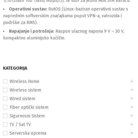
\(10\slash 100 \text{ Mbps}\)), te utor za jednu Mini SIM karticu.
Operativni sustav:
RutOS (Linux-baziran operativni sustav s
naprednim softverskim značajkama poput VPN-a, vatrozida i
podrške za RMS).
Napajanje i potrošnja:
Raspon ulaznog napona 9 V – 30 V,
kompaktno aluminijsko kućište.
KATEGORIJA
Wireless Home
Wireless sistem
Wired sistem
Fiber optički sistem
Sigurnosni Sistem
TV / Sat TV
Serverska oprema