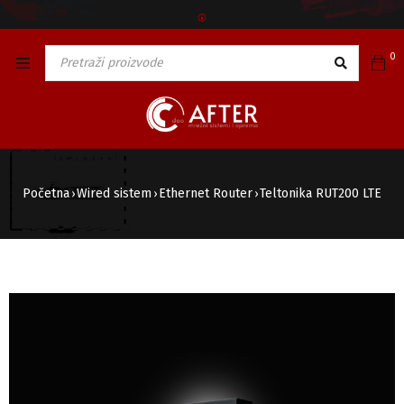
🅯
0
Početna
Wired sistem
Ethernet Router
Teltonika RUT200 LTE
›
›
›