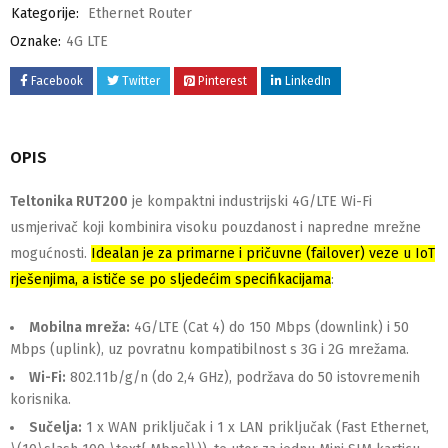
Kategorije:
Ethernet Router
Oznake:
4G LTE
Facebook
Twitter
Pinterest
LinkedIn
OPIS
Teltonika RUT200
je kompaktni industrijski 4G/LTE Wi-Fi
usmjerivač koji kombinira visoku pouzdanost i napredne mrežne
mogućnosti.
Idealan je za primarne i pričuvne (failover) veze u IoT
rješenjima, a ističe se po sljedećim specifikacijama
:
Mobilna mreža:
4G/LTE (Cat 4) do 150 Mbps (downlink) i 50
Mbps (uplink), uz povratnu kompatibilnost s 3G i 2G mrežama.
Wi-Fi:
802.11b/g/n (do 2,4 GHz), podržava do 50 istovremenih
korisnika.
Sučelja:
1 x WAN priključak i 1 x LAN priključak (Fast Ethernet,