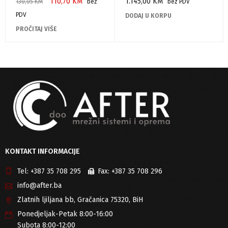
110,70
KM
1.145,00
KM
130,05
KM
bez
bez PDV
PDV
DODAJ U KORPU
PROČITAJ VIŠE
KONTAKT INFORMACIJE
Tel:
+387 35 708 295
Fax:
+387 35 708 296
info@after.ba
Zlatnih ljiljana bb, Gračanica 75320, BiH
Ponedjeljak-Petak 8:00-16:00
Subota 8:00-12:00