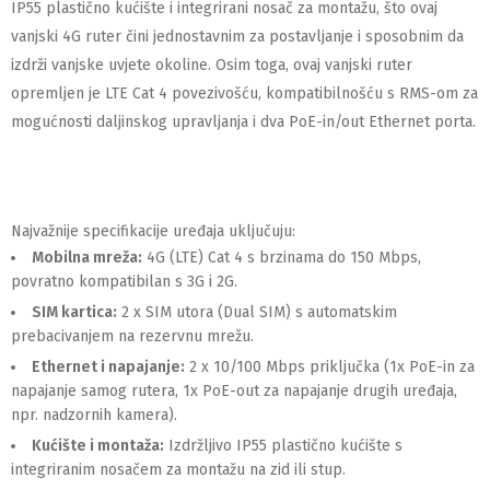
IP55 plastično kućište i integrirani nosač za montažu, što ovaj
vanjski 4G ruter čini jednostavnim za postavljanje i sposobnim da
izdrži vanjske uvjete okoline.
Osim toga, ovaj vanjski ruter
opremljen je LTE Cat 4 povezivošću, kompatibilnošću s RMS-om za
mogućnosti daljinskog upravljanja i dva PoE-in/out Ethernet porta.
Najvažnije specifikacije uređaja uključuju:
Mobilna mreža:
4G (LTE) Cat 4 s brzinama do 150 Mbps,
povratno kompatibilan s 3G i 2G.
SIM kartica:
2 x SIM utora (Dual SIM) s automatskim
prebacivanjem na rezervnu mrežu.
Ethernet i napajanje:
2 x 10/100 Mbps priključka (1x PoE-in za
napajanje samog rutera, 1x PoE-out za napajanje drugih uređaja,
npr. nadzornih kamera).
Kućište i montaža:
Izdržljivo IP55 plastično kućište s
integriranim nosačem za montažu na zid ili stup.