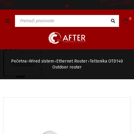
🅯
0
Početna
Wired sistem
Ethernet Router
Teltonika OTD140
›
›
›
Outdoor router