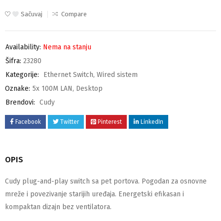
Sačuvaj
Compare
Availability:
Nema na stanju
Šifra:
23280
Kategorije:
Ethernet Switch
,
Wired sistem
Oznake:
5x 100M LAN
,
Desktop
Brendovi:
Cudy
Facebook
Twitter
Pinterest
LinkedIn
OPIS
Cudy plug-and-play switch sa pet portova. Pogodan za osnovne
mreže i povezivanje starijih uređaja. Energetski efikasan i
kompaktan dizajn bez ventilatora.