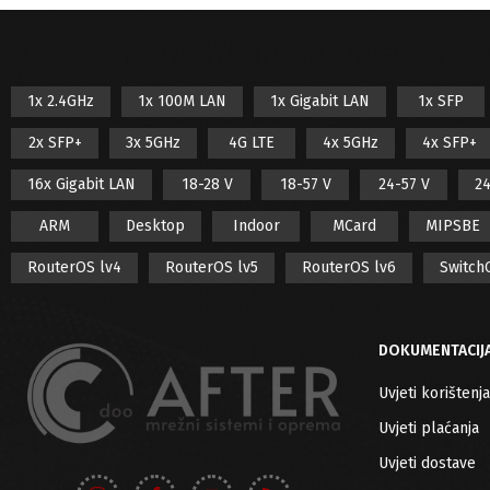
Cijena:
280 KM
—
290 KM
FILTER
PROIZVOĐAČ
1x 2.4GHz
1x 100M LAN
1x Gigabit LAN
1x SFP
Aruba
2x SFP+
3x 5GHz
4G LTE
4x 5GHz
4x SFP+
Cambium Networks
Cudy
16x Gigabit LAN
18-28 V
18-57 V
24-57 V
24
Cyberbajt
ARM
Desktop
Indoor
MCard
MIPSBE
dBii
RouterOS lv4
RouterOS lv5
RouterOS lv6
Switch
Denys
Digitus
DOKUMENTACIJ
Efon
Uvjeti korištenja
Extralink
DOSTUPNOST
Uvjeti plaćanja
Globo
Uvjeti dostave
Huawei
In stock