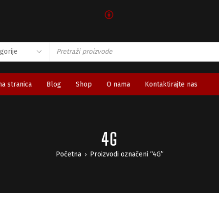
🅯
a stranica
Blog
Shop
O nama
Kontaktirajte nas
4G
Početna
Proizvodi označeni “4G”
›