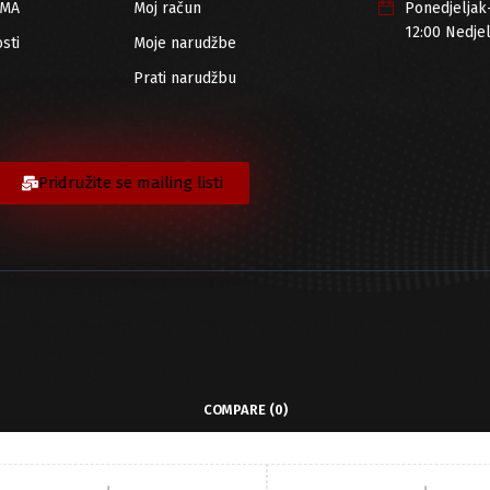
RMA
Moj račun
Ponedjeljak
12:00 Nedje
sti
Moje narudžbe
Prati narudžbu
Pridružite se mailing listi
COMPARE
(0)