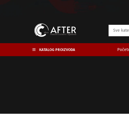
Početn
KATALOG PROIZVODA