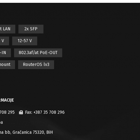
it LAN
2x SFP
 V
12-57 V
E-IN
802.3af/at PoE-OUT
mount
RouterOS lv3
MACIJE
 708 295
Fax:
+387 35 708 296
ba
jana bb, Gračanica 75320, BiH