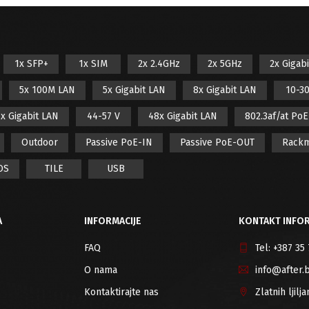
1x SFP+
1x SIM
2x 2.4GHz
2x 5GHz
2x Gigab
5x 100M LAN
5x Gigabit LAN
8x Gigabit LAN
10-30
x Gigabit LAN
44-57 V
48x Gigabit LAN
802.3af/at Po
Outdoor
Passive PoE-IN
Passive PoE-OUT
Rack
OS
TILE
USB
A
INFORMACIJE
KONTAKT INFOR
FAQ
Tel:
+387 35
O nama
info@after.
Kontaktirajte nas
Zlatnih ljil