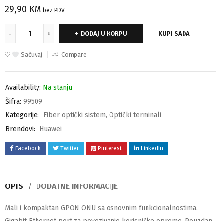
29,90
KM
bez PDV
DODAJ U KORPU
KUPI SADA
Sačuvaj
Compare
Availability:
Na stanju
Šifra:
99509
Kategorije:
Fiber optički sistem
,
Optički terminali
Brendovi:
Huawei
Facebook
Twitter
Pinterest
LinkedIn
OPIS
DODATNE INFORMACIJE
Mali i kompaktan GPON ONU sa osnovnim funkcionalnostima.
Gigabit Ethernet port za povezivanje korisničke opreme. Pouzdan