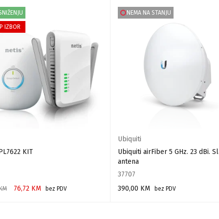
SNIŽENJU
NEMA NA STANJU
P IZBOR
Ubiquiti
 PL7622 KIT
Ubiquiti airFiber 5 GHz. 23 dBi. S
antena
37707
76,72
KM
390,00
KM
KM
bez PDV
bez PDV
 U KORPU
PROČITAJ VIŠE