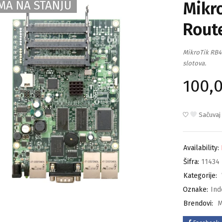
MA NA STANJU
Mikr
Rout
MikroTik RB43
slotova.
100,
Sačuvaj
Availability:
Šifra:
11434
Kategorije:
Oznake:
Ind
Brendovi:
M