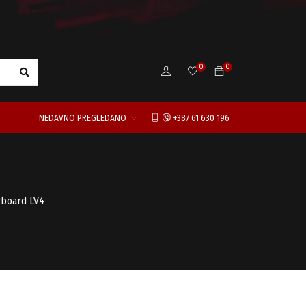
0
0
NEDAVNO PREGLEDANO
+387 61 630 196
rboard LV4