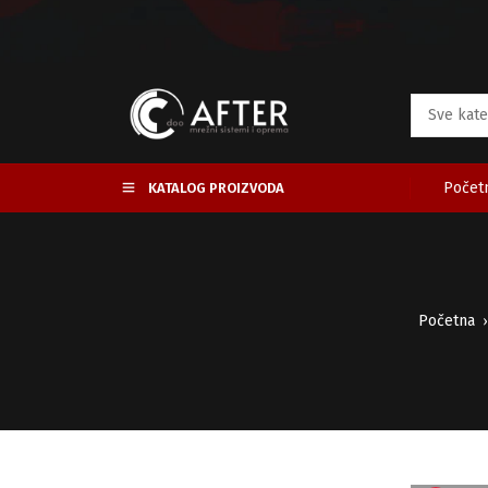
Početn
KATALOG PROIZVODA
Početna
›