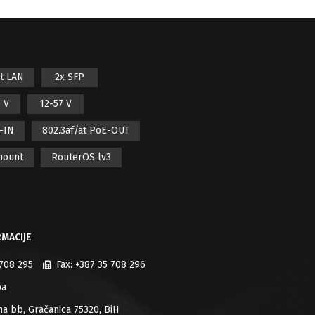
it LAN
2x SFP
 V
12-57 V
E-IN
802.3af/at PoE-OUT
mount
RouterOS lv3
MACIJE
 708 295
Fax:
+387 35 708 296
ba
jana bb, Gračanica 75320, BiH