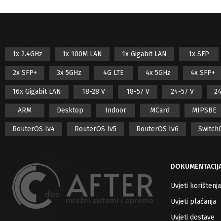
1x 2.4GHz
1x 100M LAN
1x Gigabit LAN
1x SFP
2x SFP+
3x 5GHz
4G LTE
4x 5GHz
4x SFP+
16x Gigabit LAN
18-28 V
18-57 V
24-57 V
24
ARM
Desktop
Indoor
MCard
MIPSBE
RouterOS lv4
RouterOS lv5
RouterOS lv6
Switch
DOKUMENTACIJ
Uvjeti korištenja
Uvjeti plaćanja
Uvjeti dostave