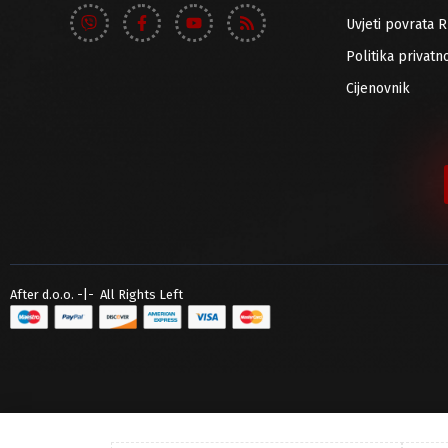
Uvjeti povrata 
Politika privatno
Cijenovnik
After d.o.o. -|- All Rights Left