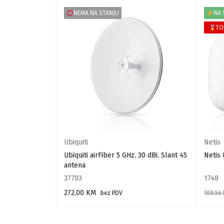
NEMA NA STANJU
NA 
TO
Ubiquiti
Netis
i sektor
Ubiquiti airFiber 5 GHz. 30 dBi. Slant 45
Netis
antena
37703
1748
272,00
KM
bez PDV
100,56
PROČITAJ VIŠE
DODAJ