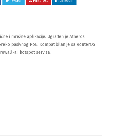
Twitter
Pinterest
LinkedIn
čne i mrežne aplikacije. Ugrađen je Atheros
 preko pasivnog PoE. Kompatibilan je sa RouterOS
rewall-a i hotspot servisa.