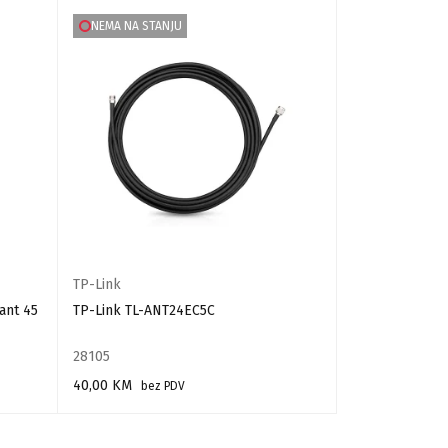
NEMA NA STANJU
NA SNIŽENJU
TP-Link
Ubiquiti
lant 45
TP-Link TL-ANT24EC5C
AirGateway LR
28105
39126
40,00
KM
50,7
bez PDV
66,55
KM
PROČITAJ VIŠE
DODAJ U KORPU