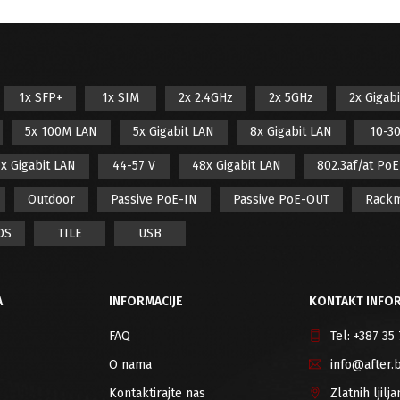
1x SFP+
1x SIM
2x 2.4GHz
2x 5GHz
2x Gigab
5x 100M LAN
5x Gigabit LAN
8x Gigabit LAN
10-30
x Gigabit LAN
44-57 V
48x Gigabit LAN
802.3af/at Po
Outdoor
Passive PoE-IN
Passive PoE-OUT
Rack
OS
TILE
USB
A
INFORMACIJE
KONTAKT INFOR
FAQ
Tel:
+387 35
O nama
info@after.
Kontaktirajte nas
Zlatnih ljil