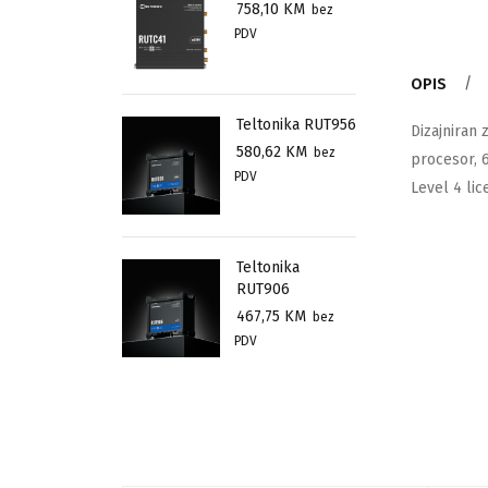
758,10
KM
bez
PDV
OPIS
Teltonika RUT956
Dizajniran
580,62
KM
bez
procesor, 
PDV
Level 4 lic
Teltonika
RUT906
467,75
KM
bez
PDV