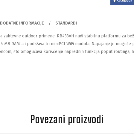
Facebook
DODATNE INFORMACIJE
STANDARDI
 za zahtevne outdoor primene, RB433AH nudi stabilnu platformu za beži
64 MB RAM-a i podržava tri miniPCI WiFi modula. Napajanje je moguće
encom, što omogućava korišćenje naprednih funkcija poput routinga, fi
Povezani proizvodi