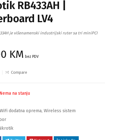
otik RB433AH |
erboard LV4
3AH je višenamenski industrijski ruter sa tri miniPCI
00
KM
bez PDV
Compare
Nema na stanju
WiFi dodatna oprema
,
Wireless sistem
oor
ikrotik