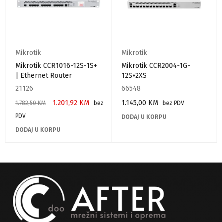
Mikrotik
Mikrotik
Mikrotik CCR1016-12S-1S+
Mikrotik CCR2004-1G-
| Ethernet Router
12S+2XS
21126
66548
1.201,92
KM
1.145,00
KM
1.782,50
KM
bez
bez PDV
PDV
DODAJ U KORPU
DODAJ U KORPU