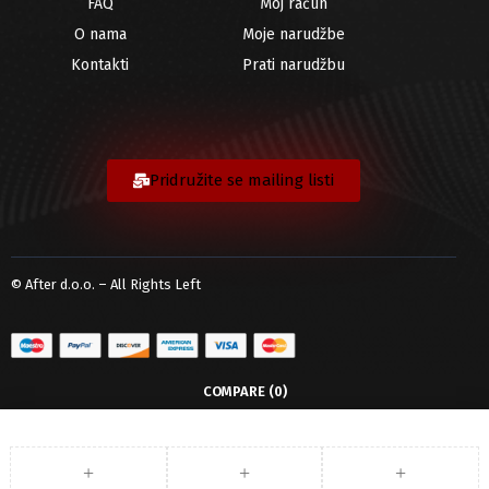
FAQ
Moj račun
O nama
Moje narudžbe
Kontakti
Prati narudžbu
Pridružite se mailing listi
© After d.o.o. – All Rights Left
COMPARE
(0)