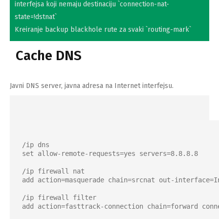
interfejsa koji nemaju destinaciju `connection-nat-
state=!dstnat`
Kreiranje backup blackhole rute za svaki `routing-mark`
Cache DNS
Javni DNS server, javna adresa na Internet interfejsu.
/ip dns

set allow-remote-requests=yes servers=8.8.8.8

/ip firewall nat

add action=masquerade chain=srcnat out-interface=In
/ip firewall filter

add action=fasttrack-connection chain=forward conn