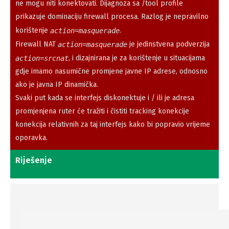
ne mogu niti konektovati. Dijagnoza sa /tool profile
prikazuje dominaciju firewall procesa. Razlog je nepravilno
korištenje
.
action=masquerade
Firewall NAT
je jedinstvena podverzija
action=masquerade
, i dizajnirana je za korištenje u situacijama
action=srcnat
gdje imamo nasumične promjene javne IP adrese, odnosno
ako je javna IP dinamička.
Svaki put kada se interfejs diskonektuje i / ili je adresa
promjenjena ruter će tražiti i čistiti tracking konekcije
konekcija relativnih za taj interfejs kako bi popravio vrijeme
oporavka.
Riješenje