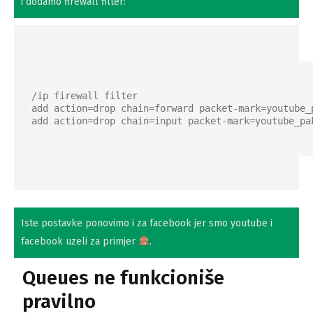
i dodamo firewall filter:
/ip firewall filter

add action=drop chain=forward packet-mark=youtube_p
add action=drop chain=input packet-mark=youtube_pa
Iste postavke ponovimo i za facebook jer smo youtube i
facebook uzeli za primjer
.
Queues ne funkcioniše
pravilno