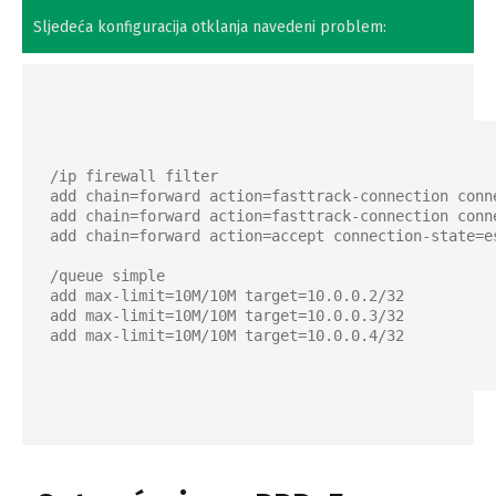
Sljedeća konfiguracija otklanja navedeni problem:
/ip firewall filter

add chain=forward action=fasttrack-connection conn
add chain=forward action=fasttrack-connection conn
add chain=forward action=accept connection-state=es
/queue simple

add max-limit=10M/10M target=10.0.0.2/32

add max-limit=10M/10M target=10.0.0.3/32

add max-limit=10M/10M target=10.0.0.4/32