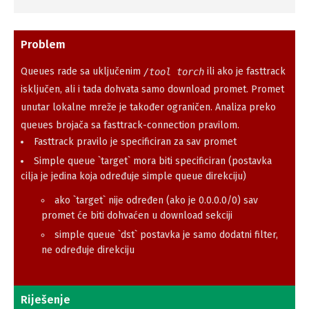
Problem
Queues rade sa uključenim
ili ako je fasttrack
/tool torch
isključen, ali i tada dohvata samo download promet. Promet
unutar lokalne mreže je također ograničen. Analiza preko
queues brojača sa fasttrack-connection pravilom.
Fasttrack pravilo je specificiran za sav promet
Simple queue `target` mora biti specificiran (postavka
cilja je jedina koja određuje simple queue direkciju)
ako `target` nije određen (ako je 0.0.0.0/0) sav
promet će biti dohvaćen u download sekciji
simple queue `dst` postavka je samo dodatni filter,
ne određuje direkciju
Riješenje