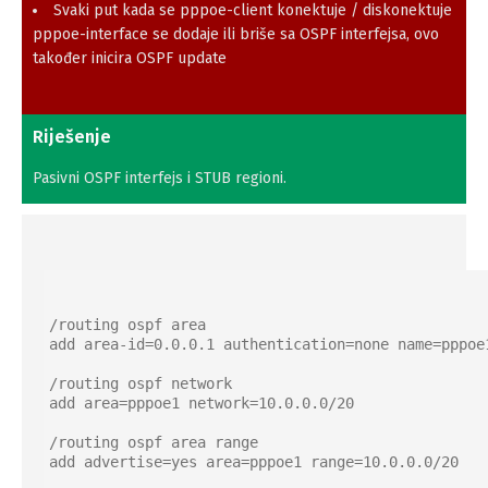
Svaki put kada se pppoe-client konektuje / diskonektuje
pppoe-interface se dodaje ili briše sa OSPF interfejsa, ovo
također inicira OSPF update
Riješenje
Pasivni OSPF interfejs i STUB regioni.
/routing ospf area

add area-id=0.0.0.1 authentication=none name=pppoe1
/routing ospf network

add area=pppoe1 network=10.0.0.0/20

/routing ospf area range

add advertise=yes area=pppoe1 range=10.0.0.0/20
