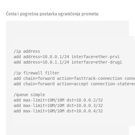
Česta i pogrešna postavka ograničenja prometa:
/ip address

add address=10.0.0.1/24 interface=ether-prvi

add address=10.0.1.1/24 interface=ether-drugi

/ip firewall filter

add chain=forward action=fasttrack-connection conn
add chain=forward action=accept connection-state=es
/queue simple

add max-limit=10M/10M dst=10.0.0.2/32

add max-limit=10M/10M dst=10.0.0.3/32

add max-limit=10M/10M dst=10.0.0.4/32