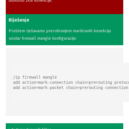
odnosno 2KB konekcije.
Riješenje
Problem rješavamo prerutiranjem markiranih konekcija
unutar firewall mangle konfiguracije:
/ip firewall mangle

add action=mark-connection chain=prerouting protoc
add action=mark-packet chain=prerouting connection