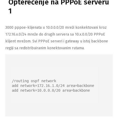
Opterećenje na PPPoE serveru
1
3000 pppoe-klijenata u 10.0.0.0/20 mreži konkektovani kroz
172.16.x.0/24 mreže do drugih servera sa 10.x.0.0/20 PPPoE
klijent mrežom. Svi PPPoE serveri i gateway u istoj backbone
regiji sa redistribuiranim konektovanim rutama.
/routing ospf network

add network=172.16.1.0/24 area=backbone

add network=10.0.0.0/20 area=backbone