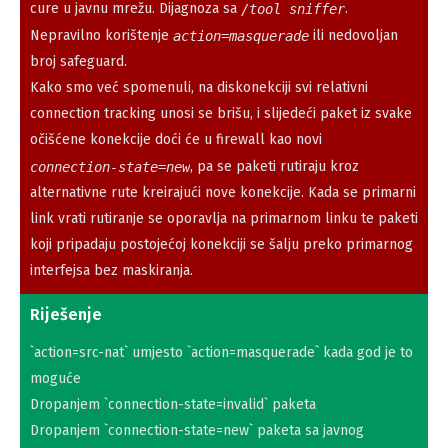
cure u javnu mrežu. Dijagnoza sa
.
/tool sniffer
Nepravilno korištenje
ili nedovoljan
action=masquerade
broj safeguard.
Kako smo već spomenuli, na diskonekciji svi relativni
connection tracking unosi se brišu, i slijedeći paket iz svake
očišćene konekcije doći će u firewall kao novi
, pa se paketi rutiraju kroz
connection-state=new
alternativne rute kreirajući nove konekcije. Kada se primarni
link vrati rutiranje se oporavlja na primarnom linku te paketi
koji pripadaju postojećoj konekciji se šalju preko primarnog
interfejsa bez maskiranja.
Riješenje
`action=src-nat` umjesto `action=masquerade` kada god je to
moguće
Dropanjem `connection-state=invalid` paketa
Dropanjem `connection-state=new` paketa sa javnog