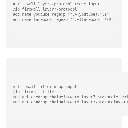
# firewall layer7-protocol regex input:

/ip firewall layer7-protocol

add name=youtube regexp="^.+(youtube).*\$"

add name=facebook regexp="^.+(facebook).*\$"
# firewall filter drop input: 

/ip firewall filter 

add action=drop chain=forward layer7-protocol=faceb
add action=drop chain=forward layer7-protocol=yout