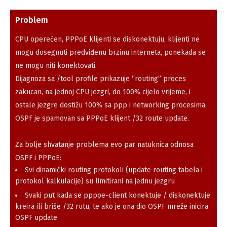
Problem
CPU operećen, PPPoE klijenti se diskonektuju, klijenti ne
mogu dosegnuti predviđenu brzinu interneta, ponekada se
ne mogu niti konektovati.
Dijagnoza sa /tool profile prikazuje “routing” proces
zakucan, na jednoj CPU jezgri, do 100% cijelo vrijeme, i
ostale jezgre dostižu 100% sa ppp i networking procesima.
OSPF je spamovan sa PPPoE klijent /32 route update.
Za bolje shvatanje problema evo par natuknica odnosa
OSPF i PPPoE:
Svi dinamički routing protokoli (update routing tabela i
protokol kalkulacije) su limitirani na jednu jezgru
Svaki put kada se pppoe-client konektuje / diskonektuje
kreira ili briše /32 rutu, te ako je ona dio OSPF mreže inicira
OSPF update