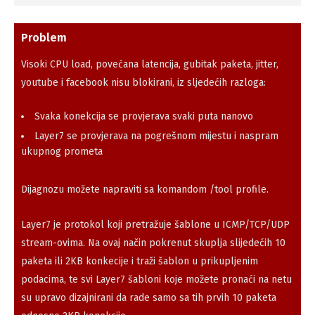
Problem
Visoki CPU load, povećana latencija, gubitak paketa, jitter,
youtube i facebook nisu blokirani, iz sljedećih razloga:
Svaka konekcija se provjerava svaki puta nanovo
Layer7 se provjerava na pogrešnom mijestu i naspram
ukupnog prometa
Dijagnozu možete napraviti sa komandom /tool profile.
Layer7 je protokol koji pretražuje šablone u ICMP/TCP/UDP
stream-ovima. Na ovaj način pokrenut skuplja slijedećih 10
paketa ili 2KB konkecije i traži šablon u prikupljenim
podacima, te svi Layer7 šabloni koje možete pronaći na netu
su upravo dizajnirani da rade samo sa tih prvih 10 paketa