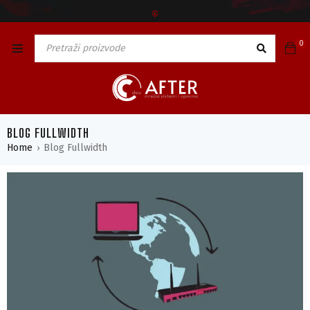
🅯
0
BLOG FULLWIDTH
Home
Blog Fullwidth
›