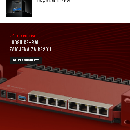
467,75
KM
bez PDV
VIŠE OD RUTERA
L009UiGS-RM
ZAMJENA ZA RB2011
KUPI ODMAH